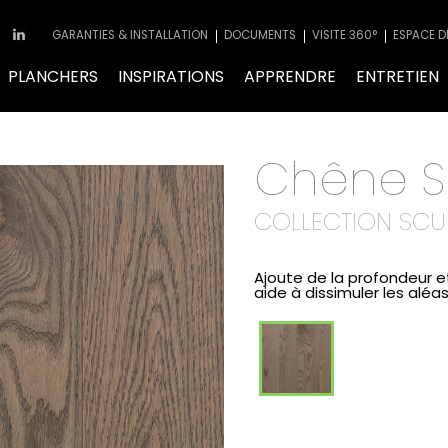
GARANTIES & INSTALLATION
DOCUMENTS
VISITE 360°
ESPACE D
PLANCHERS
INSPIRATIONS
APPRENDRE
ENTRETIEN
Chêne S
COLLECTION SCU
Ajoute de la profondeur et
aide à dissimuler les aléas