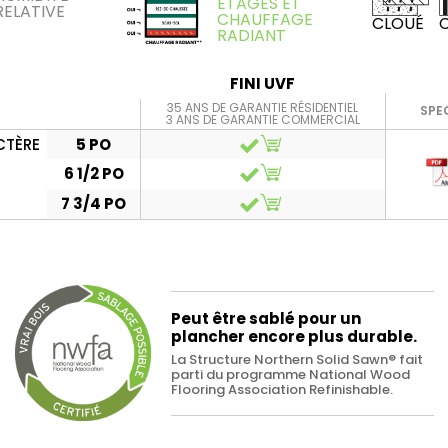
ÉTAGES ET
RELATIVE
CHAUFFAGE
CLOUÉ
RADIANT
FINI UVF
35 ANS DE GARANTIE RÉSIDENTIEL
SPE
3 ANS DE GARANTIE COMMERCIAL
CTÈRE
5 PO
6 1/2 PO
7 3/4 PO
Peut être sablé pour un
plancher encore plus durable.
La Structure Northern Solid Sawn® fait
parti du programme National Wood
Flooring Association Refinishable.