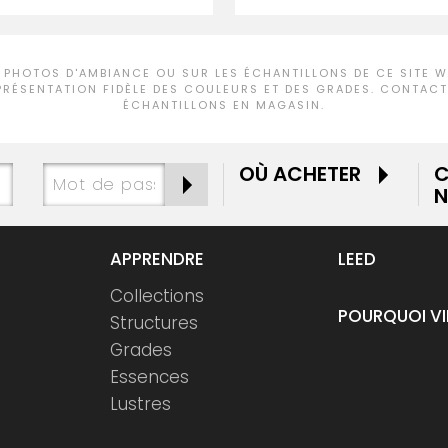
 PHOTOS D'AMBIANCE OU SUR LES ÉCHANTILLONS DE CE SITE WE
PRÉSENTATION FIDÈLE DES COULEURS ET DES GRADES. CONTACTE
ÉCHANTILLONS EN MAGASIN.
OÙ ACHETER
C
N
APPRENDRE
LEED
Collections
POURQUOI V
Structures
Grades
Essences
Lustres