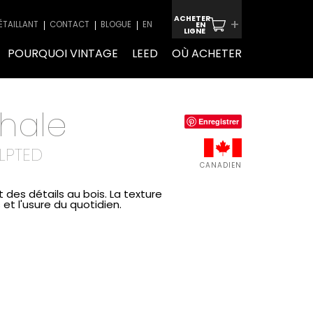
ACHETER
+
ÉTAILLANT
CONTACT
BLOGUE
EN
EN
LIGNE
POURQUOI VINTAGE
LEED
OÙ ACHETER
hale
Enregistrer
LPTED
CANADIEN
 des détails au bois. La texture
 et l'usure du quotidien.