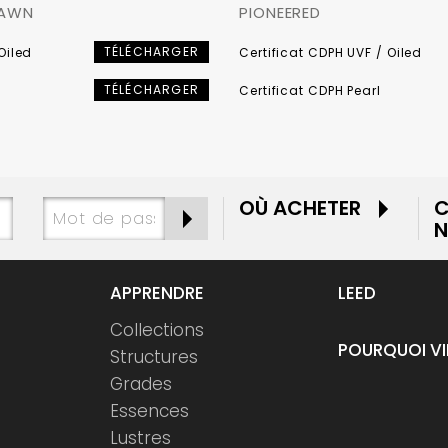
SAWN
PIONEERED
TÉLÉCHARGER
Oiled
Certificat CDPH UVF / Oiled
TÉLÉCHARGER
Certificat CDPH Pearl
OÙ ACHETER
C
N
APPRENDRE
LEED
Collections
POURQUOI V
Structures
Grades
Essences
Lustres