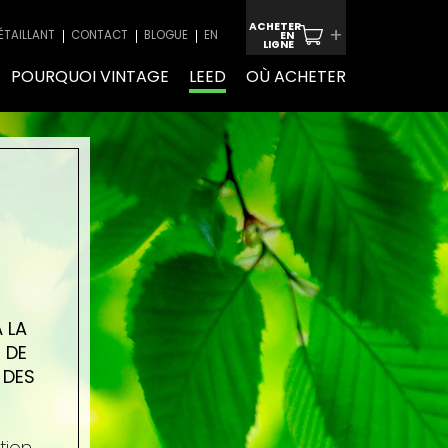
ACHETER
+
ÉTAILLANT
CONTACT
BLOGUE
EN
EN
LIGNE
POURQUOI VINTAGE
LEED
OÙ ACHETER
 LA
 DE
 DES
tion