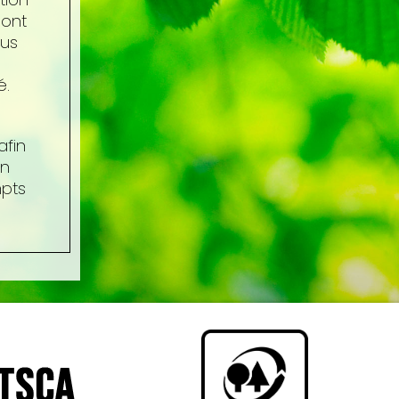
sont
ous
é.
afin
un
mpts