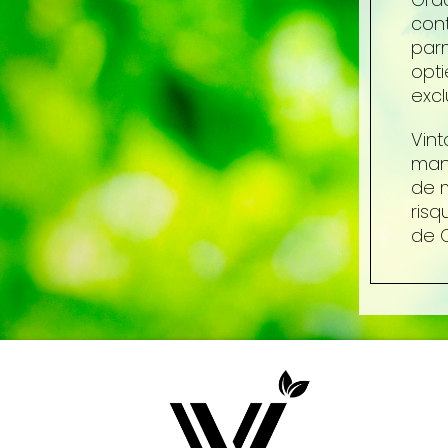
cont
parm
opti
excl
Vin
manu
de m
risq
de 