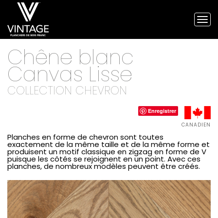
Tog
nav
Planchers
Chêne blanc
de
bois
Canvas
Lisse
franc
Vintage
COLLECTION CHEVRON
et
planchers
d'ingénierie
Enregistrer
CANADIEN
Planches en forme de chevron sont toutes
exactement de la même taille et de la même forme et
produisent un motif classique en zigzag en forme de V
puisque les côtés se rejoignent en un point. Avec ces
planches, de nombreux modèles peuvent être créés.