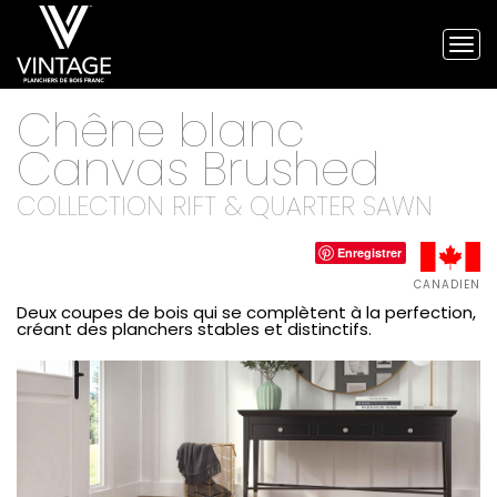
Tog
nav
Planchers
Chêne blanc
de
bois
Canvas
Brushed
franc
Vintage
COLLECTION RIFT & QUARTER SAWN
et
planchers
d'ingénierie
Enregistrer
CANADIEN
Deux coupes de bois qui se complètent à la perfection,
créant des planchers stables et distinctifs.