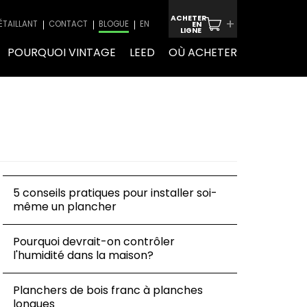
ACHETER
+
ÉTAILLANT
CONTACT
BLOGUE
EN
EN
LIGNE
POURQUOI VINTAGE
LEED
OÙ ACHETER
5 conseils pratiques pour installer soi-
même un plancher
Pourquoi devrait-on contrôler
l'humidité dans la maison?
Planchers de bois franc à planches
longues