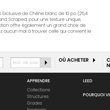
s Exclusive de Chêne blanc de 10 po (25,4
and Scraped, pour une texture unique,
ection offre également un grand choix de
z aucun mal à trouver celle qui convient le
OÙ ACHETER
C
N
APPRENDRE
LEED
Collections
POURQUOI V
Structures
Grades
Essences