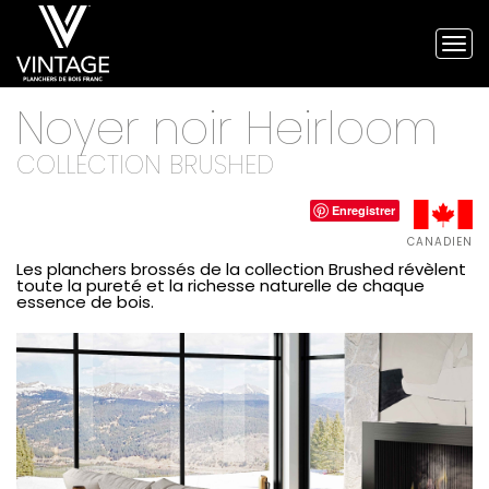
Tog
nav
Planchers
Noyer noir Heirloom
de
bois
franc
COLLECTION BRUSHED
Vintage
et
Enregistrer
planchers
d'ingénierie
CANADIEN
Les planchers brossés de la collection Brushed révèlent
toute la pureté et la richesse naturelle de chaque
essence de bois.