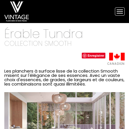
Tog
nav
Planchers
Érable Tundra
de
bois
franc
COLLECTION SMOOTH
Vintage
et
Enregistrer
planchers
d'ingénierie
CANADIEN
Les planchers à surface lisse de la collection Smooth
misent sur l'élégance de ses essences. Avec un vaste
choix d'essences, de grades, de largeurs et de couleurs,
les combinaisons sont quasi illimitées.