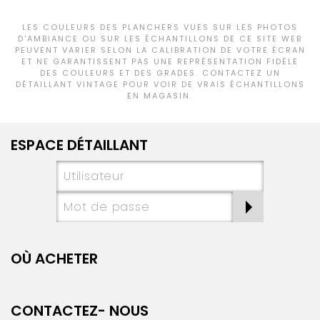
LES COULEURS DES PLANCHERS VUES SUR LES PHOTOS
D'AMBIANCE OU SUR LES ÉCHANTILLONS DE CE SITE WEB
PEUVENT VARIER SELON LA CALIBRATION DE VOTRE ÉCRAN
ET NE GARANTISSENT PAS UNE REPRÉSENTATION FIDÈLE
DES COULEURS ET DES GRADES. CONTACTEZ UN
DÉTAILLANT VINTAGE POUR VOIR DE VRAIS ÉCHANTILLONS
EN MAGASIN.
ESPACE DÉTAILLANT
OÙ ACHETER
CONTACTEZ- NOUS