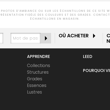
 PHOTOS D'AMBIANCE OU SUR LES ÉCHANTILLONS DE CE SITE WE
PRÉSENTATION FIDÈLE DES COULEURS ET DES GRADES. CONTACTE
ÉCHANTILLONS EN MAGASIN.
OÙ ACHETER
C
N
APPRENDRE
LEED
Collections
POURQUOI V
Structures
Grades
Essences
Lustres