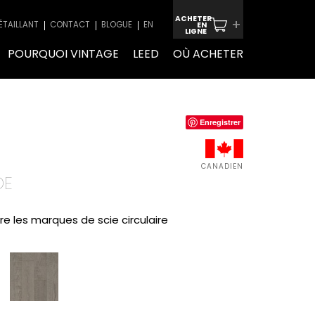
ACHETER
+
ÉTAILLANT
CONTACT
BLOGUE
EN
EN
LIGNE
POURQUOI VINTAGE
LEED
OÙ ACHETER
Enregistrer
CANADIEN
DE
fre les marques de scie circulaire