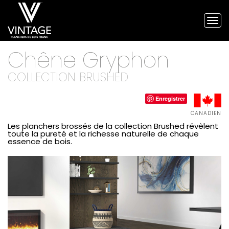
Tog
nav
Planchers
Chêne Gryphon
de
bois
franc
COLLECTION BRUSHED
Vintage
et
Enregistrer
planchers
d'ingénierie
CANADIEN
Les planchers brossés de la collection Brushed révèlent
toute la pureté et la richesse naturelle de chaque
essence de bois.