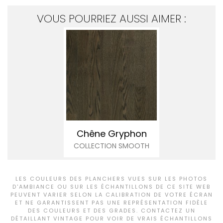
VOUS POURRIEZ AUSSI AIMER :
Chêne Gryphon
COLLECTION SMOOTH
LES COULEURS DES PLANCHERS VUES SUR LES PHOTOS
D'AMBIANCE OU SUR LES ÉCHANTILLONS DE CE SITE WEB
PEUVENT VARIER SELON LA CALIBRATION DE VOTRE ÉCRAN
ET NE GARANTISSENT PAS UNE REPRÉSENTATION FIDÈLE
DES COULEURS ET DES GRADES. CONTACTEZ UN
DÉTAILLANT VINTAGE POUR VOIR DE VRAIS ÉCHANTILLONS