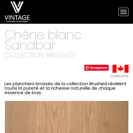
Tog
nav
Planchers
Chêne blanc
de
bois
Sandbar
franc
Vintage
COLLECTION BRUSHED
et
planchers
d'ingénierie
Enregistrer
CANADIEN
Les planchers brossés de la collection Brushed révèlent
toute la pureté et la richesse naturelle de chaque
essence de bois.