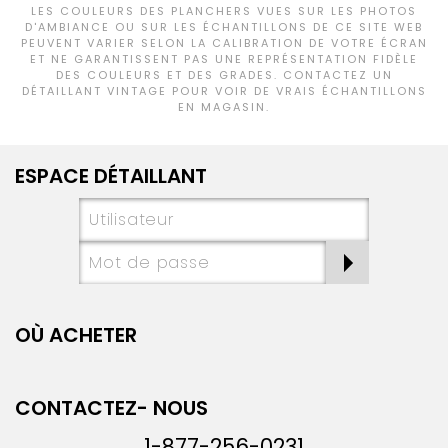
LES COULEURS DES PLANCHERS VUES SUR LES PHOTOS
D'AMBIANCE OU SUR LES ÉCHANTILLONS DE CE SITE WEB
PEUVENT VARIER SELON LA CALIBRATION DE VOTRE ÉCRAN
ET NE GARANTISSENT PAS UNE REPRÉSENTATION FIDÈLE
DES COULEURS ET DES GRADES. CONTACTEZ UN
DÉTAILLANT VINTAGE POUR VOIR DE VRAIS ÉCHANTILLONS
EN MAGASIN.
ESPACE DÉTAILLANT
OÙ ACHETER
CONTACTEZ- NOUS
1-877-256-0231