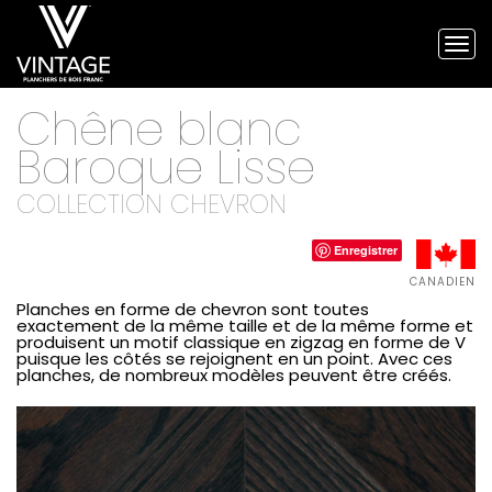
Tog
nav
Planchers
Chêne blanc
de
bois
Baroque
Lisse
franc
Vintage
COLLECTION CHEVRON
et
planchers
d'ingénierie
Enregistrer
CANADIEN
Planches en forme de chevron sont toutes
exactement de la même taille et de la même forme et
produisent un motif classique en zigzag en forme de V
puisque les côtés se rejoignent en un point. Avec ces
planches, de nombreux modèles peuvent être créés.