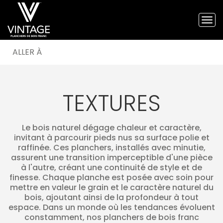
Tog
nav
Planchers
de
bois
franc
COLLECTIONS ↗
Vintage
et
STRUCTURES ↗
TEXTURES
planchers
GRADES ↗
d'ingénierie
Le bois naturel dégage chaleur et caractère,
ESSENCES ↗
invitant à parcourir pieds nus sa surface polie et
raffinée. Ces planchers, installés avec minutie,
TEXTURES
assurent une transition imperceptible d'une pièce
SMOOTH
à l'autre, créant une continuité de style et de
finesse. Chaque planche est posée avec soin pour
BRUSHED
mettre en valeur le grain et le caractère naturel du
bois, ajoutant ainsi de la profondeur à tout
SCULPTED
espace. Dans un monde où les tendances évoluent
constamment, nos planchers de bois franc